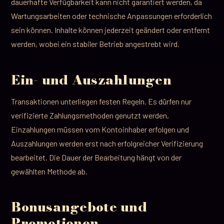
dauerhafte Verfügbarkeit kann nicht garantiert werden, da
Wartungsarbeiten oder technische Anpassungen erforderlich
sein können. Inhalte können jederzeit geändert oder entfernt
werden, wobei ein stabiler Betrieb angestrebt wird.
Ein- und Auszahlungen
Transaktionen unterliegen festen Regeln. Es dürfen nur
verifizierte Zahlungsmethoden genutzt werden,
Einzahlungen müssen vom Kontoinhaber erfolgen und
Auszahlungen werden erst nach erfolgreicher Verifizierung
bearbeitet. Die Dauer der Bearbeitung hängt von der
gewählten Methode ab.
Bonusangebote und
Promotionen