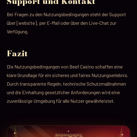
Support und Kontakt
Bei Fragen zu den Nutzungsbedingungen steht der Support
über [website], per E-Mail oder über den Live-Chat zur
Verfügung.
Fazit
Die Nutzungsbedingungen von Beef Casino schaffen eine
klare Grundlage für ein sicheres und faires Nutzungserlebnis.
Durch transparente Regeln, technische Schutzmaßnahmen
und die Einhaltung gesetzlicher Anforderungen wird eine
zuverlässige Umgebung für alle Nutzer gewährleistet.