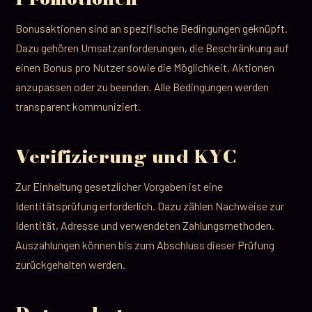
Bonusaktionen sind an spezifische Bedingungen geknüpft.
Dazu gehören Umsatzanforderungen, die Beschränkung auf
einen Bonus pro Nutzer sowie die Möglichkeit, Aktionen
anzupassen oder zu beenden. Alle Bedingungen werden
transparent kommuniziert.
Verifizierung und KYC
Zur Einhaltung gesetzlicher Vorgaben ist eine
Identitätsprüfung erforderlich. Dazu zählen Nachweise zur
Identität, Adresse und verwendeten Zahlungsmethoden.
Auszahlungen können bis zum Abschluss dieser Prüfung
zurückgehalten werden.