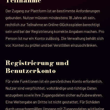
Teilnahme
Der Zugang zur Plattform ist an bestimmte Anforderungen
gebunden. Nutzer müssen mindestens 18 Jahre alt sein,
rechtlich zur Teilnahme an Online-Glücksspielen berechtigt
sein und bei der Registrierung korrekte Angaben machen. Pro
Person ist nur ein Konto zulässig. Die Verwaltung behält sich
vor, Konten zu prüfen und bei Verstößen einzuschränken.
Registrierung und
Benutzerkonto
Für viele Funktionen ist ein persönliches Konto erforderlich.
Nutzer sind verpflichtet, vollständige und richtige Daten
anzugeben sowie ihre Zugangsdaten sicher aufzubewahren.
Eine Weitergabe an Dritte ist nicht gestattet. Für Schäden
durch unsachgemäßen Umgang mit Zugangsdaten wird keine