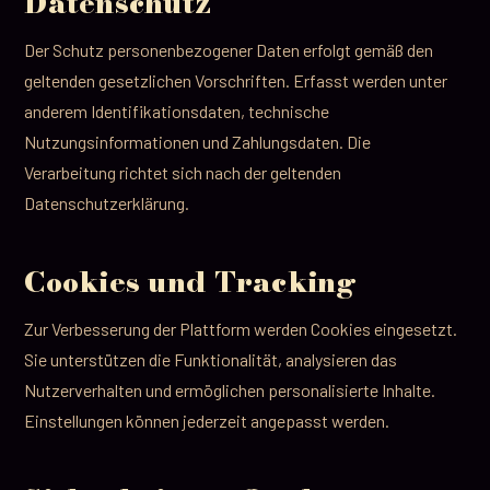
Datenschutz
Der Schutz personenbezogener Daten erfolgt gemäß den
geltenden gesetzlichen Vorschriften. Erfasst werden unter
anderem Identifikationsdaten, technische
Nutzungsinformationen und Zahlungsdaten. Die
Verarbeitung richtet sich nach der geltenden
Datenschutzerklärung.
Cookies und Tracking
Zur Verbesserung der Plattform werden Cookies eingesetzt.
Sie unterstützen die Funktionalität, analysieren das
Nutzerverhalten und ermöglichen personalisierte Inhalte.
Einstellungen können jederzeit angepasst werden.